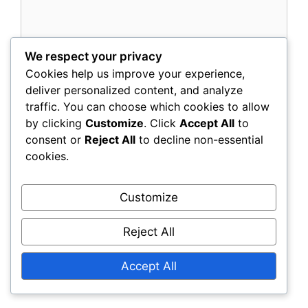
We respect your privacy
Cookies help us improve your experience,
deliver personalized content, and analyze
Name
traffic. You can choose which cookies to allow
by clicking
Customize
. Click
Accept All
to
Email
consent or
Reject All
to decline non-essential
cookies.
Website
Customize
Save my name, email, and website in this
Reject All
browser for the next time I comment.
Accept All