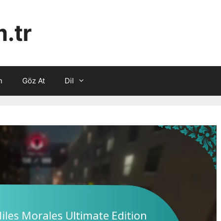
.tr
n
Göz At
Dil