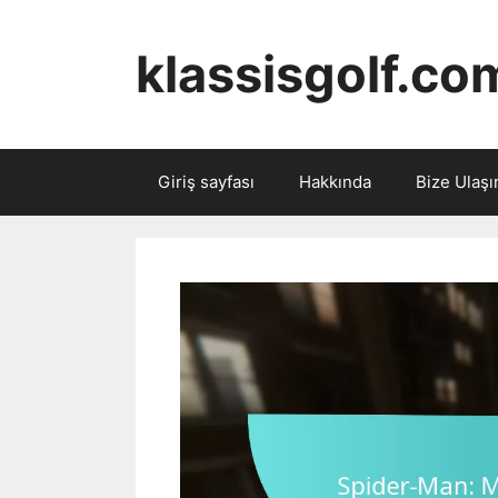
Skip
to
klassisgolf.com
content
Giriş sayfası
Hakkında
Bize Ulaşı